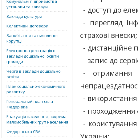
Комунальні підприємства
установи та заклади
- доступ до еле
Заклади культури
- перегляд ін
Колективні договори
страхові внески;
Запобігання та виявлення
корупції
- дистанційне 
Електронна реєстрація в
заклади дошкільної освіти
- запис до серв
громади
- отримання 
Черга в заклади дошкільної
освіти
непрацездатност
План соціально-економічного
розвитку
- використання
Генеральний план села
Федорівка
- проходження 
Евакуація населення, закрема
- користування
маломобільних груп населення
Федорівська СВА
України;