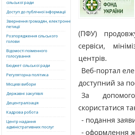
сільської ради
Доступ до публічної інформації
Звернення громадян, електронні
петиції
(ПФУ) продовж
Розпорядження сільського
голови
сервіси, мінім
Відомості поіменного
голосування
центрів.
Бюджет сільської ради
Веб-портал еле
Регуляторна політика
доступний за пос
Місцеві вибори
За допомог
Державні закупівлі
Децентралізація
скористатися та
Кадрова робота
- подання заяв
Центр надання
адміністративних послуг
- оформлення ж