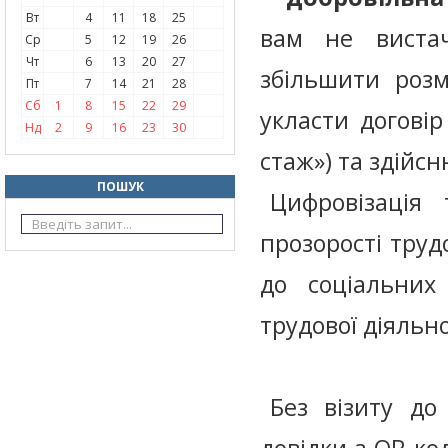
Вт
4
11
18
25
вам не виста
Ср
5
12
19
26
Чт
6
13
20
27
збільшити розм
Пт
7
14
21
28
Сб
1
8
15
22
29
укласти договір
Нд
2
9
16
23
30
стаж») та здійсн
ПОШУК
Цифровізація
прозорості тру
до соціальних
трудової діяльн
Без візиту до