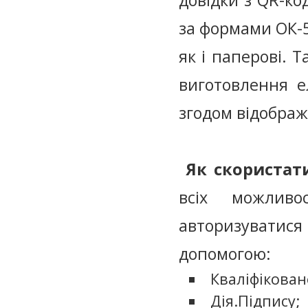
довідки з QR-ко
за формами ОК-5
як і паперові. 
виготовлення е
згодом відображ
Як скористат
всіх можливо
авторизуватис
допомогою:
Кваліфікован
Дія.Підпису;