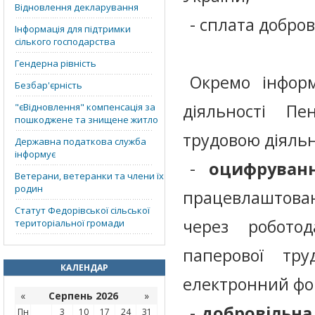
Відновлення декларування
- сплата добров
Інформація для підтримки
сілького господарства
Гендерна рівність
Окремо інфор
Безбар'єрність
діяльності П
"єВідновлення" компенсація за
пошкоджене та знищене житло
трудовою діяльн
Державна податкова служба
інформує
-
о
цифруван
Ветерани, ветеранки та члени їх
родин
працевлаштов
Статут Федорівської сільської
через роботод
територіальної громади
паперової тр
КАЛЕНДАР
електронний фо
«
Серпень 2026
»
-
д
обровільна
Пн
3
10
17
24
31