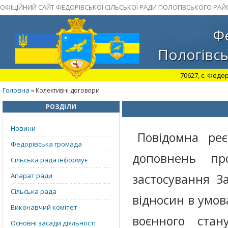
ОФІЦІЙНИЙ САЙТ ФЕДОРІВСЬКОЇ СІЛЬСЬКОЇ РАДИ ПОЛОГІВСЬКОГО РАЙ
Фе
Пологівсь
70627, с. Федор
Головна
» Колективні договори
РОЗДІЛИ
Новини
Повідомна реє
Федорівська громада
доповнень пр
Сільська рада інформує
Апарат ради
застосування З
Сільська рада
відносин в умова
Виконавчий комітет
воєнного ста
Основні засади діяльності