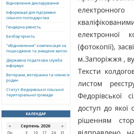
Відновлення декларування
електронног
Інформація для підтримки
сілького господарства
кваліфікованим
Гендерна рівність
електронної к
Безбар'єрність
(фотокопії), за
"єВідновлення" компенсація за
пошкоджене та знищене житло
м.Запоріжжя , ву
Державна податкова служба
інформує
Тексти колдого
Ветерани, ветеранки та члени їх
родин
листом реєстр
Статут Федорівської сільської
Федорівської с
територіальної громади
доступ до якої
КАЛЕНДАР
рішенням стор
«
Серпень 2026
»
відправлено на
Пн
3
10
17
24
31