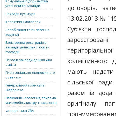
Комунальні підприємства
установи та заклади
договорів, зат
Заклади культури
13.02.2013 № 11
Колективні договори
Суб’єкти госпо
Запобігання та виявлення
корупції
зареєстровані
Електронна реєстрація в
заклади дошкільної освіти
територіальн
громади
колективного д
Черга в заклади дошкільної
освіти
мають надати 
План соціально-економічного
розвитку
сільської ради
Генеральний план села
Федорівка
разом із дода
Евакуація населення, закрема
оригіналу па
маломобільних груп населення
Федорівська СВА
пронумерованим