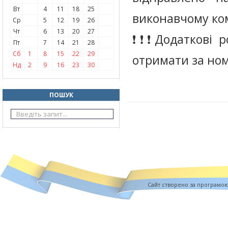
Вт
4
11
18
25
виконавчому ком
Ср
5
12
19
26
Чт
6
13
20
27
❗️❗️❗️Додаткові
Пт
7
14
21
28
Сб
1
8
15
22
29
отримати за ном
Нд
2
9
16
23
30
ПОШУК
Cайт створено за програмо