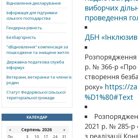
Відновлення декларування
виборчих дільн
Інформація для підтримки
проведення го
сілького господарства
Гендерна рівність
ДБН «Інклюзивн
Безбар'єрність
"єВідновлення" компенсація за
пошкоджене та знищене житло
Розпорядження К
Державна податкова служба
р. № 366-р «Про
інформує
створення безба
Ветерани, ветеранки та члени їх
родин
https://z
року»
Статут Федорівської сільської
%D1%80#Text
територіальної громади
Розпорядженн
КАЛЕНДАР
2021 р. № 285-
«
Серпень 2026
»
з реалізації Кон
Пн
3
10
17
24
31