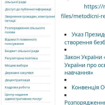
сільської ради
https:/
Доступ до публічної інформації
files/metodicni-r
Звернення громадян, електронні
петиції
Розпорядження сільського
голови
Указ Презид
Відомості поіменного
створення безб
голосування
Бюджет сільської ради
Закон України 
Регуляторна політика
України про ос
Місцеві вибори
навчання»
Державні закупівлі
Децентралізація
Конвенція О
Кадрова робота
Центр надання
адміністративних послуг
Розпорядження