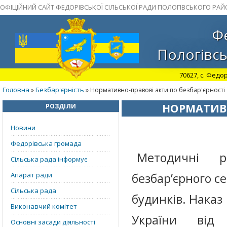
ОФІЦІЙНИЙ САЙТ ФЕДОРІВСЬКОЇ СІЛЬСЬКОЇ РАДИ ПОЛОГІВСЬКОГО РАЙ
Фе
Пологівсь
70627, с. Федор
Головна
Безбар'єрність
»
» Нормативно-правові акти по безбар'єрності
НОРМАТИВН
РОЗДІЛИ
Новини
Федорівська громада
Методичні р
Сільська рада інформує
Апарат ради
безбар’єрного 
Сільська рада
будинків. Наказ
Виконавчий комітет
України в
Основні засади діяльності