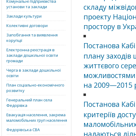
Комунальні підприємства
складу міжвідо
установи та заклади
проекту Націон
Заклади культури
простору в Укр
Колективні договори
Запобігання та виявлення
корупції
Постанова Кабі
Електронна реєстрація в
плану заходів
заклади дошкільної освіти
громади
життєвого сер
Черга в заклади дошкільної
можливостями 
освіти
на 2009—2015 р
План соціально-економічного
розвитку
Генеральний план села
Постанова Кабі
Федорівка
критеріїв досту
Евакуація населення, закрема
маломобільних груп населення
маломобільних
Федорівська СВА
надаються діл