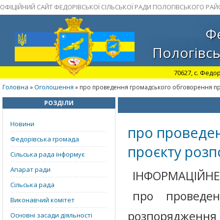
ОФІЦІЙНИЙ САЙТ ФЕДОРІВСЬКОЇ СІЛЬСЬКОЇ РАДИ ПОЛОГІВСЬКОГО РАЙ
Фе
Пологівсь
70627, с. Федор
Головна
Оголошення
»
» про проведення громадського обговорення п
РОЗДІЛИ
Новини
про проведе
Федорівська громада
проєкту роз
Сільська рада інформує
Апарат ради
ІНФОРМАЦІЙН
Сільська рада
про проведен
Виконавчий комітет
розпорядженн
Основні засади діяльності