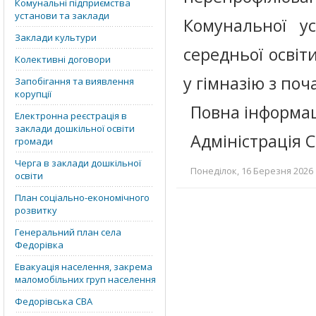
Комунальні підприємства
установи та заклади
Комунальної ус
Заклади культури
середньої освіти
Колективні договори
у гімназію з по
Запобігання та виявлення
корупції
Повна інформац
Електронна реєстрація в
заклади дошкільної освіти
Адміністрація 
громади
Черга в заклади дошкільної
Понеділок, 16 Березня 2026 
освіти
План соціально-економічного
розвитку
Генеральний план села
Федорівка
Евакуація населення, закрема
маломобільних груп населення
Федорівська СВА