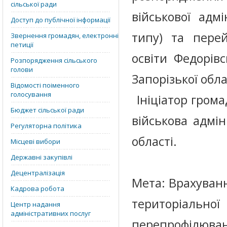
сільської ради
військової адм
Доступ до публічної інформації
типу) та перей
Звернення громадян, електронні
петиції
освіти Федорівс
Розпорядження сільського
голови
Запорізької обла
Відомості поіменного
голосування
Ініціатор гром
Бюджет сільської ради
військова адмін
Регуляторна політика
області.
Місцеві вибори
Державні закупівлі
Децентралізація
Мета: Врахуванн
Кадрова робота
територіально
Центр надання
адміністративних послуг
перепрофілюв