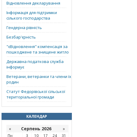
Відновлення декларування
Інформація для підтримки
сілького господарства
Гендерна рівність
Безбар'єрність
"єВідновлення" компенсація за
пошкоджене та знищене житло
Державна податкова служба
інформує
Ветерани, ветеранки та члени їх
родин
Статут Федорівської сільської
територіальної громади
КАЛЕНДАР
«
Серпень 2026
»
Пн
3
10
17
24
31