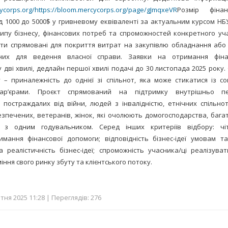
ycorps.org/
https://bloom.mercycorps.org/page/gJmqxeVR
Розмір фінан
д 1000 до 5000$ у гривневому еквіваленті за актуальним курсом НБ
ипу бізнесу, фінансових потреб та спроможностей конкретного уча
и спрямовані для покриття витрат на закупівлю обладнання або 
дних для ведення власної справи. Заявки на отримання фіна
 дві хвилі, дедлайн першої хвилі подачі до 30 листопада 2025 року.
у – приналежність до однієї зі спільнот, яка може стикатися із с
ар’єрами. Проєкт спрямований на підтримку внутрішньо пе
 постраждалих від війни, людей з інвалідністю, етнічних спільнот
езпечених, ветеранів, жінок, які очолюють домогосподарства, бага
 з одним годувальником. Серед інших критеріїв відбору: чі
имання фінансової допомоги; відповідність бізнес-ідеї умовам т
а реалістичність бізнес-ідеї; спроможність учасника/ці реалізув
міння свого ринку збуту та клієнтського потоку.
тня 2025 11:28 | Переглядів: 276