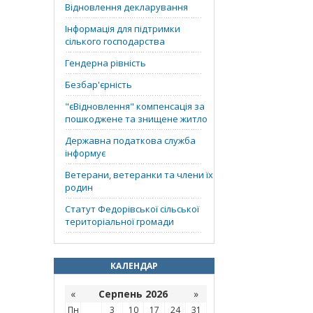
Відновлення декларування
Інформація для підтримки
сілького господарства
Гендерна рівність
Безбар'єрність
"єВідновлення" компенсація за
пошкоджене та знищене житло
Державна податкова служба
інформує
Ветерани, ветеранки та члени їх
родин
Статут Федорівської сільської
територіальної громади
КАЛЕНДАР
«
Серпень 2026
»
Пн
3
10
17
24
31