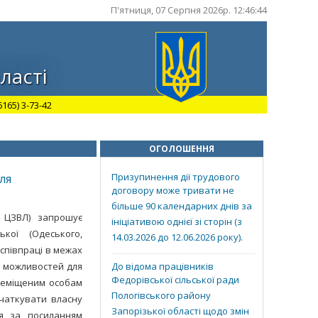
П'ятниця, 07 Серпня 2026р. 12:46:44
ласті
165) 3-73-42
ОГОЛОШЕННЯ
Призупинення дії трудового
ля
договору може тривати не
більше 90 календарних днів за
О ЦЗВЛ) запрошує
ініціативою однієї зі сторін (з
кої (Одеського,
14.03.2026 до 12.06.2026 року).
 співпраці в межах
а можливостей для
До відома працівників
Федорівської сільської ради
реміщеним особам
Пологівського району
очаткувати власну
Запорізької області щодо змін
я за посиланням