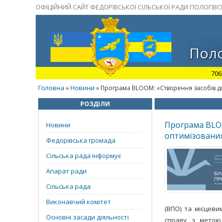
ОФІЦІЙНИЙ САЙТ ФЕДОРІВСЬКОЇ СІЛЬСЬКОЇ РАДИ ПОЛОГІВ
Поло
706
Головна
Новини
»
» Програма BLOOM: «Створення засобів дл
РОЗДІЛИ
Програма BLOO
Новини
оптимізованих
Федорівська громада
Сільська рада інформує
Апарат ради
Сільська рада
Виконавчий комітет
(ВПО) та місцеви
Основні засади діяльності
справу з метою