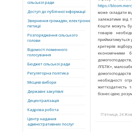
сільської ради
https://bloom.merc
Доступ до публічної інформації
може складати ві
залежатиме від т
Звернення громадян, електронні
петиції
Кошти можуть бут
товарів необхі
Розпорядження сільського
прийматимуться у
голови
критеріїв відбор
Відомості поіменного
економічними б
голосування
домогосподарств,
Бюджет сільської ради
ЛГБТІК+, малозаб
Регуляторна політика
домогосподарств
необхідності отр
Місцеві вибори
життєздатність т
Державні закупівлі
бізнес-ідею; розу
Децентралізація
Кадрова робота
П'ятниця, 24 Жов
Центр надання
адміністративних послуг