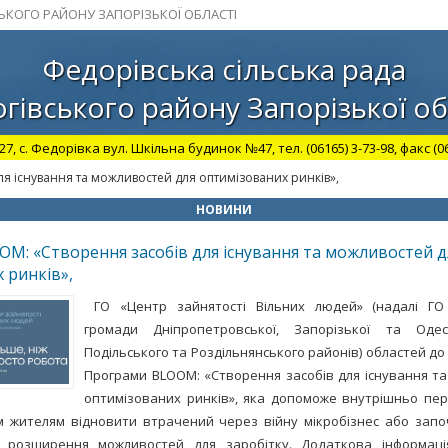
СЬКОГО РАЙОНУ ЗАПОРІЗЬКОЇ ОБЛАСТІ
Федорівська сільська рада
гівського району Запорізької об
27, с. Федорівка вул. Шкільна будинок №47, тел. (06165) 3-73-98, факс (06
я існування та можливостей для оптимізованих ринків»,
НОВИНИ
M: «Створення засобів для існування та можливостей д
 ринків»,
ГО «Центр зайнятості Вільних людей» (надалі Г
громади Дніпропетровської, Запорізької та Одесь
Подільського та Роздільнянського районів) областей до
Програми BLOOM: «Створення засобів для існування т
оптимізованих ринків», яка допоможе внутрішньо пе
м жителям відновити втрачений через війну мікробізнес або зап
 розширення можливостей для заробітку. Додаткова інформаці