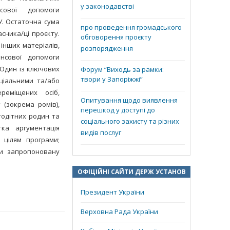
у законодавстві
сової допомоги
У. Остаточна сума
про проведення громадського
сника/ці проєкту.
обговорення проєкту
інших матеріалів,
розпорядження
нсової допомоги
 Один із ключових
Форум “Виходь за рамки:
твори у Запоріжжі”
оціальними та/або
реміщених осіб,
Опитування щодо виявлення
 (зокрема ромів),
перешкод у доступі до
тодітних родин та
соціального захисту та різних
тка аргументація
видів послуг
а цілям програми;
ати запропоновану
ОФІЦІЙНІ САЙТИ ДЕРЖ УСТАНОВ
Президент України
Верховна Рада України