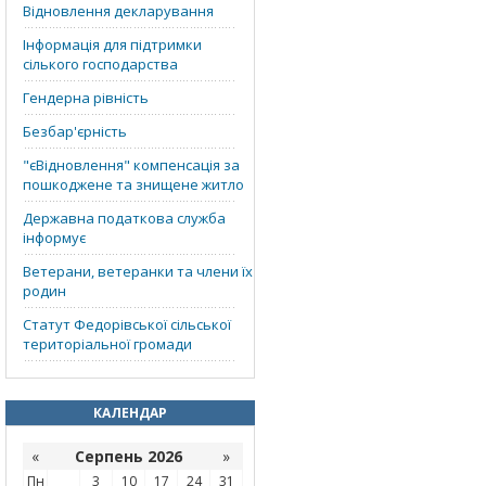
Відновлення декларування
Інформація для підтримки
сілького господарства
Гендерна рівність
Безбар'єрність
"єВідновлення" компенсація за
пошкоджене та знищене житло
Державна податкова служба
інформує
Ветерани, ветеранки та члени їх
родин
Статут Федорівської сільської
територіальної громади
КАЛЕНДАР
«
Серпень 2026
»
Пн
3
10
17
24
31