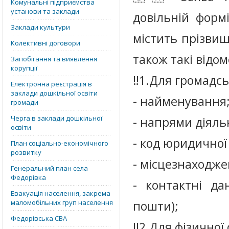
Комунальні підприємства
установи та заклади
довільній формі
Заклади культури
містить прізвище
Колективні договори
також такі відом
Запобігання та виявлення
корупції
‼️1.Для громадсь
Електронна реєстрація в
заклади дошкільної освіти
- найменування
громади
Черга в заклади дошкільної
- напрями діяль
освіти
- код юридичної 
План соціально-економічного
розвитку
- місцезнаходже
Генеральний план села
Федорівка
- контактні да
Евакуація населення, закрема
маломобільних груп населення
пошти);
Федорівська СВА
‼️2.Для фізичної