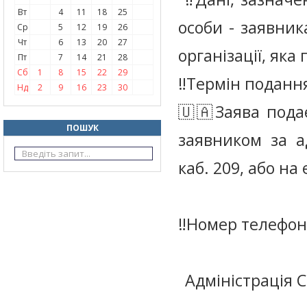
Вт
4
11
18
25
особи - заявник
Ср
5
12
19
26
Чт
6
13
20
27
організації, яка
Пт
7
14
21
28
Сб
1
8
15
22
29
‼️Термін подання
Нд
2
9
16
23
30
🇺🇦Заява пода
ПОШУК
заявником за а
каб. 209, або на
‼️Номер телефон
Адміністрація 