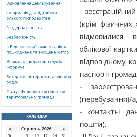
Відновлення декларування
- реєстраційний
Інформація для підтримки
сілького господарства
(крім фізичних 
Гендерна рівність
відмовилися 
Безбар'єрність
"єВідновлення" компенсація за
облікової картк
пошкоджене та знищене житло
відповідному к
Державна податкова служба
інформує
паспорті громад
Ветерани, ветеранки та члени їх
родин
- зареєстрова
Статут Федорівської сільської
територіальної громади
(перебування)/а
- контактні да
КАЛЕНДАР
пошти).
«
Серпень 2026
»
‼️Дані, зазначе
Пн
3
10
17
24
31