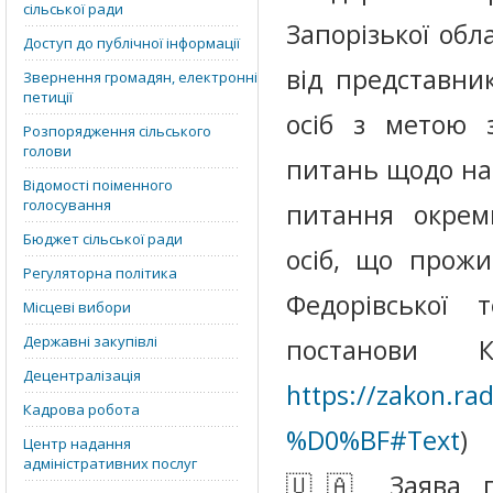
сільської ради
Запорізької обл
Доступ до публічної інформації
від представни
Звернення громадян, електронні
петиції
осіб з метою з
Розпорядження сільського
голови
питань щодо на
Відомості поіменного
голосування
питання окрем
Бюджет сільської ради
осіб, що прожи
Регуляторна політика
Федорівської 
Місцеві вибори
Державні закупівлі
постанови
Децентралізація
https://zakon.ra
Кадрова робота
%D0%BF#Text
)
Центр надання
адміністративних послуг
🇺🇦 Заява п