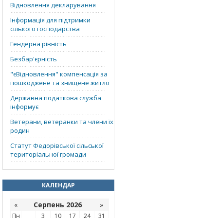
Відновлення декларування
Інформація для підтримки
сілького господарства
Гендерна рівність
Безбар'єрність
"єВідновлення" компенсація за
пошкоджене та знищене житло
Державна податкова служба
інформує
Ветерани, ветеранки та члени їх
родин
Статут Федорівської сільської
територіальної громади
КАЛЕНДАР
«
Серпень 2026
»
Пн
3
10
17
24
31