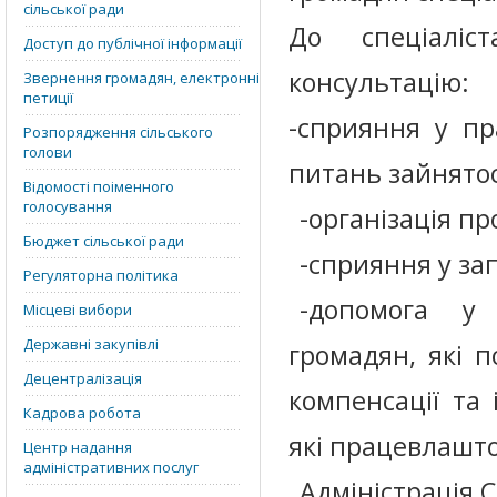
сільської ради
До спеціалі
Доступ до публічної інформації
консультацію:
Звернення громадян, електронні
петиції
-сприяння у пр
Розпорядження сільського
голови
питань зайнятос
Відомості поіменного
голосування
-організація п
Бюджет сільської ради
-сприяння у за
Регуляторна політика
-допомога у 
Місцеві вибори
Державні закупівлі
громадян, які 
Децентралізація
компенсації та 
Кадрова робота
які працевлашто
Центр надання
адміністративних послуг
Адміністрація 