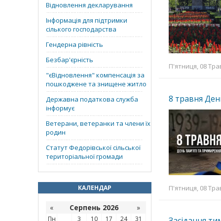
Відновлення декларування
Інформація для підтримки
сілького господарства
Гендерна рівність
Безбар'єрність
П'ятниця, 08 Тра
"єВідновлення" компенсація за
пошкоджене та знищене житло
8 травня Ден
Державна податкова служба
інформує
Ветерани, ветеранки та члени їх
родин
Статут Федорівської сільської
територіальної громади
КАЛЕНДАР
П'ятниця, 08 Тра
«
Серпень 2026
»
Пн
3
10
17
24
31
Засідання тим