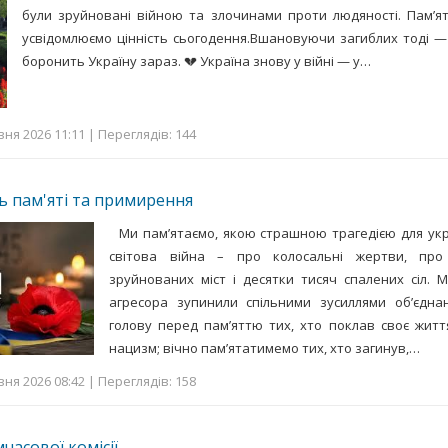
були зруйновані війною та злочинами проти людяності. Пам’я
усвідомлюємо цінність сьогодення.Вшановуючи загиблих тоді —
боронить Україну зараз. 💔 Україна знову у війні — у…
вня 2026 11:11 | Переглядів: 144
ь пам'яті та примирення
Ми пам’ятаємо, якою страшною трагедією для укр
світова війна – про колосальні жертви, про
зруйнованих міст і десятки тисяч спалених сіл. 
агресора зупинили спільними зусиллями об’єднан
голову перед пам’яттю тих, хто поклав своє жит
нацизм; вічно пам’ятатимемо тих, хто загинув,…
вня 2026 08:42 | Переглядів: 158
часової комісії