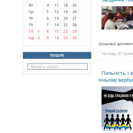
Вт
4
11
18
25
Ср
5
12
19
26
Чт
6
13
20
27
Пт
7
14
21
28
Сб
1
8
15
22
29
Нд
2
9
16
23
30
грошової допомог
Четвер, 07 Травн
ПОШУК
Пильність і 
їхньому вербу