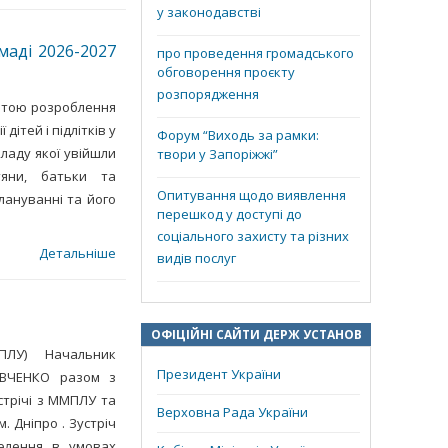
у законодавстві
маді 2026-2027
про проведення громадського
обговорення проєкту
розпорядження
метою розроблення
ітей і підлітків у
Форум “Виходь за рамки:
кладу якої увійшли
твори у Запоріжжі”
тяни, батьки та
Опитування щодо виявлення
лануванні та його
перешкод у доступі до
соціального захисту та різних
Детальніше
видів послуг
ОФІЦІЙНІ САЙТИ ДЕРЖ УСТАНОВ
ММПЛУ) Начальник
Президент України
 ШЕВЧЕНКО разом з
стрічі з ММПЛУ та
Верховна Рада України
. Дніпро . Зустріч
селення в умовах