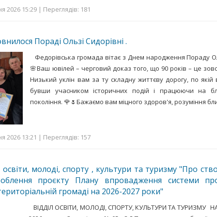
я 2026 15:29 | Переглядів: 181
овнилося Пораді Ользі Сидорівні .
Федорівська громада вітає з Днем народження Пораду Ол
🌸Ваш ювілей – черговий доказ того, що 90 років – це зовс
Низький уклін вам за ту складну життєву дорогу, по якій 
бувши учасником історичних подій і працюючи на бл
покоління. 🌹🌷Бажаємо вам міцного здоров'я, розуміння б
я 2026 13:21 | Переглядів: 157
у освіти, молоді, спорту , культури та туризму "Про ст
облення проєкту Плану впровадження системи про
територіальній громаді на 2026-2027 роки"
ВІДДІЛ ОСВІТИ, МОЛОДІ, СПОРТУ, КУЛЬТУРИ ТА ТУРИЗМУ НА