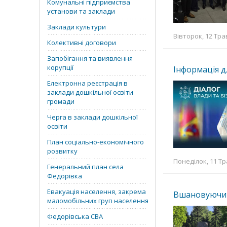
Комунальні підприємства
установи та заклади
Заклади культури
Вівторок, 12 Тра
Колективні договори
Запобігання та виявлення
корупції
Інформація д
Електронна реєстрація в
заклади дошкільної освіти
громади
Черга в заклади дошкільної
освіти
План соціально-економічного
розвитку
Понеділок, 11 Тр
Генеральний план села
Федорівка
Евакуація населення, закрема
Вшановуючи з
маломобільних груп населення
Федорівська СВА