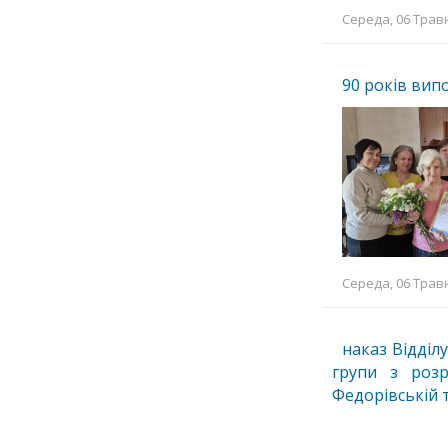
Середа, 06 Травн
90 років вип
Середа, 06 Травн
наказ Відділ
групи з розр
Федорівській 