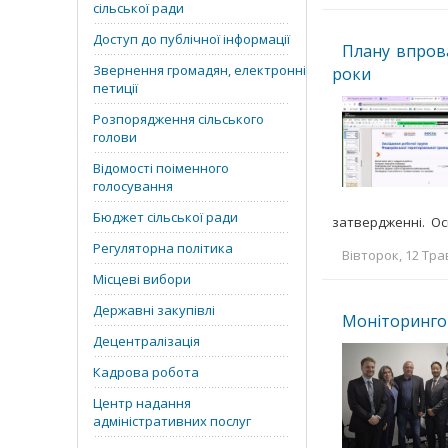
сільської ради
Доступ до публічної інформації
Плану впрова
Звернення громадян, електронні
роки
петиції
Розпорядження сільського
голови
Відомості поіменного
голосування
Бюджет сільської ради
затвердженні. Ос
Регуляторна політика
Вівторок, 12 Тра
Місцеві вибори
Державні закупівлі
Моніторингов
Децентралізація
Кадрова робота
Центр надання
адміністративних послуг