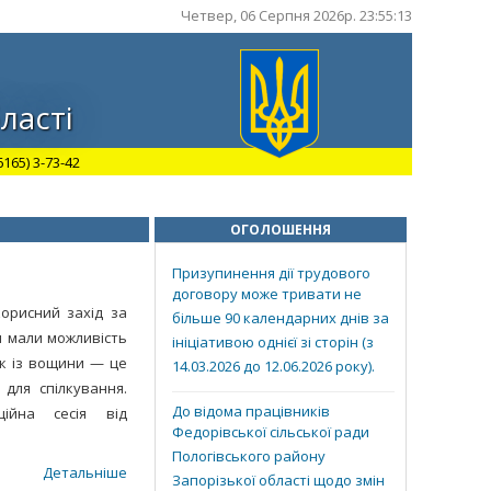
Четвер, 06 Серпня 2026р. 23:55:14
ласті
165) 3-73-42
ОГОЛОШЕННЯ
Призупинення дії трудового
договору може тривати не
корисний захід за
більше 90 календарних днів за
и мали можливість
ініціативою однієї зі сторін (з
ок із вощини — це
14.03.2026 до 12.06.2026 року).
для спілкування.
До відома працівників
ійна сесія від
Федорівської сільської ради
Пологівського району
Детальніше
Запорізької області щодо змін