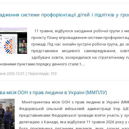
дження системи профорієнтації дітей і підлітків у гро
11 травня, відбулося засідання робочої групи з 
проєкту Плану впровадження системи профорієнтації д
громаді. Під час онлайн-зустрічі робоча група, до с
представники місцевого самоврядування, осві
здобувачі освіти, зосередилася на стратегічному п
новними пунктами порядку денного стали:1.…
вня 2026 12:01 | Переглядів: 159
а місія ООН з прав людини в Україні (ММПЛУ)
Моніторингова місія ООН з прав людини в Україні (
Федорівській сільській військовій адміністрації Ігор
представниками Федорівської громади взяти участь у зу
делегацією з Канади, яка відбулася 11 травня 2026 року у м
була присвячена питанням викликів, яких зазнає на