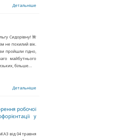
Детальніше
ьгу Сидорівну! 🌺
ім не похилий вік.
ви пройшли гідно,
аго майбутнього
лизьких, більше…
Детальніше
ворення робочої
форієнтації у
КАЗ від 04 травня