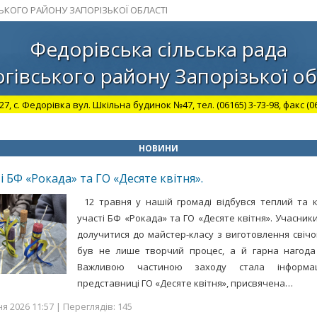
СЬКОГО РАЙОНУ ЗАПОРІЗЬКОЇ ОБЛАСТІ
Федорівська сільська рада
гівського району Запорізької об
27, с. Федорівка вул. Шкільна будинок №47, тел. (06165) 3-73-98, факс (06
НОВИНИ
ті БФ «Рокада» та ГО «Десяте квітня».
12 травня у нашій громаді відбувся теплий та 
участі БФ «Рокада» та ГО «Десяте квітня». Учасник
долучитися до майстер-класу з виготовлення свіч
був не лише творчий процес, а й гарна нагода 
Важливою частиною заходу стала інформац
представниці ГО «Десяте квітня», присвячена…
я 2026 11:57 | Переглядів: 145