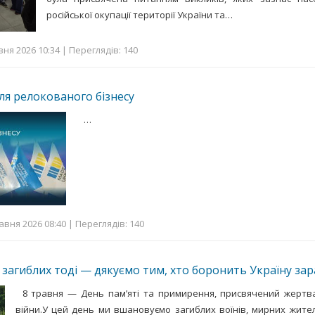
російської окупації території України та…
вня 2026 10:34 | Переглядів: 140
ля релокованого бізнесу
…
авня 2026 08:40 | Переглядів: 140
агиблих тоді — дякуємо тим, хто боронить Україну зар
8 травня — День пам’яті та примирення, присвячений жертва
війни.У цей день ми вшановуємо загиблих воїнів, мирних жителів