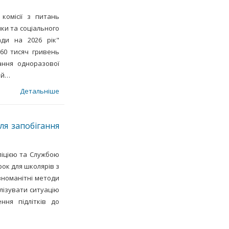
 комісії з питань
ки та соціального
ади на 2026 рік"
 60 тисяч гривень
дання одноразової
ей…
Детальніше
ля запобігання
ліцією та Службою
ок для школярів з
ізноманітні методи
лізувати ситуацію
ння підлітків до