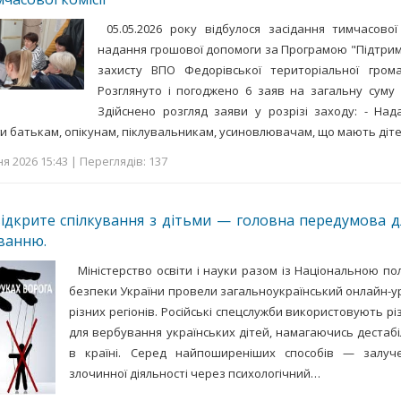
05.05.2026 року відбулося засідання тимчасової
надання грошової допомоги за Програмою "Підтрим
захисту ВПО Федорівської територіальної гром
Розглянуто і погоджено 6 заяв на загальну суму
Здійснено розгляд заяви у розрізі заходу: - На
и батькам, опікунам, піклувальникам, усиновлювачам, що мають діт
я 2026 15:43 | Переглядів: 137
відкрите спілкування з дітьми — головна передумова д
ванню.
Міністерство освіти і науки разом із Національною по
безпеки України провели загальноукраїнський онлайн-ур
різних регіонів. Російські спецслужби використовують р
для вербування українських дітей, намагаючись дестабі
в країні. Серед найпоширеніших способів — залуче
злочинної діяльності через психологічний…