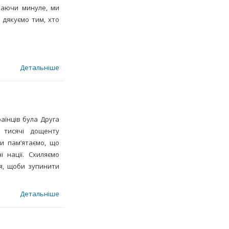
таючи минуле, ми
 дякуємо тим, хто
Детальніше
аїнців була Друга
 тисячі дощенту
Ми пам’ятаємо, що
і нації. Схиляємо
тя, щоби зупинити
Детальніше