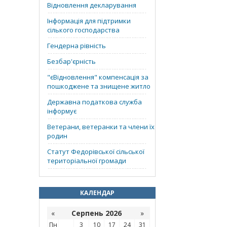
Відновлення декларування
Інформація для підтримки
сілького господарства
Гендерна рівність
Безбар'єрність
"єВідновлення" компенсація за
пошкоджене та знищене житло
Державна податкова служба
інформує
Ветерани, ветеранки та члени їх
родин
Статут Федорівської сільської
територіальної громади
КАЛЕНДАР
«
Серпень 2026
»
Пн
3
10
17
24
31