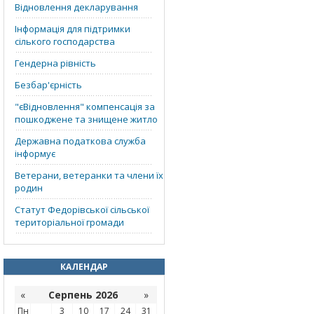
Відновлення декларування
Інформація для підтримки
сілького господарства
Гендерна рівність
Безбар'єрність
"єВідновлення" компенсація за
пошкоджене та знищене житло
Державна податкова служба
інформує
Ветерани, ветеранки та члени їх
родин
Статут Федорівської сільської
територіальної громади
КАЛЕНДАР
«
Серпень 2026
»
Пн
3
10
17
24
31