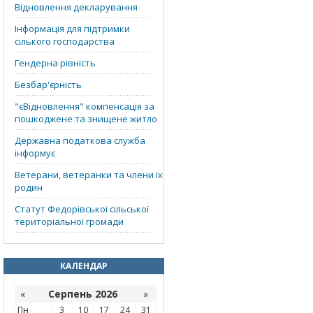
Відновлення декларування
Інформація для підтримки
сілького господарства
Гендерна рівність
Безбар'єрність
"єВідновлення" компенсація за
пошкоджене та знищене житло
Державна податкова служба
інформує
Ветерани, ветеранки та члени їх
родин
Статут Федорівської сільської
територіальної громади
КАЛЕНДАР
«
Серпень 2026
»
Пн
3
10
17
24
31