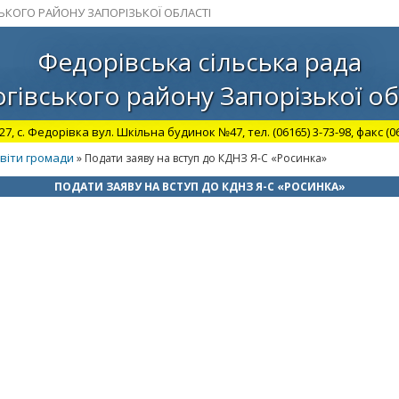
СЬКОГО РАЙОНУ ЗАПОРІЗЬКОЇ ОБЛАСТІ
Федорівська сільська рада
гівського району Запорізької об
27, с. Федорівка вул. Шкільна будинок №47, тел. (06165) 3-73-98, факс (06
світи громади
» Подати заяву на вступ до КДНЗ Я-С «Росинка»
ПОДАТИ ЗАЯВУ НА ВСТУП ДО КДНЗ Я-С «РОСИНКА»