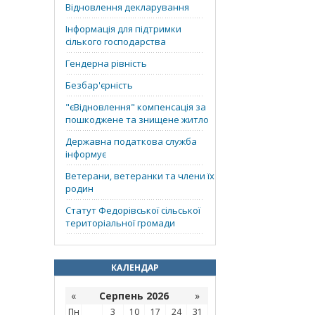
Відновлення декларування
Інформація для підтримки
сілького господарства
Гендерна рівність
Безбар'єрність
"єВідновлення" компенсація за
пошкоджене та знищене житло
Державна податкова служба
інформує
Ветерани, ветеранки та члени їх
родин
Статут Федорівської сільської
територіальної громади
КАЛЕНДАР
«
Серпень 2026
»
Пн
3
10
17
24
31