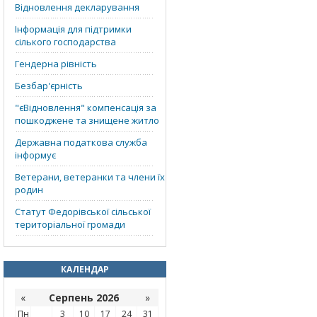
Відновлення декларування
Інформація для підтримки
сілького господарства
Гендерна рівність
Безбар'єрність
"єВідновлення" компенсація за
пошкоджене та знищене житло
Державна податкова служба
інформує
Ветерани, ветеранки та члени їх
родин
Статут Федорівської сільської
територіальної громади
КАЛЕНДАР
«
Серпень 2026
»
Пн
3
10
17
24
31