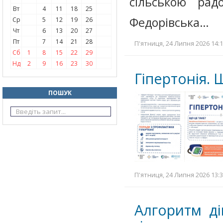
сільською ра
Вт
4
11
18
25
Федорівська…
Ср
5
12
19
26
Чт
6
13
20
27
Пт
7
14
21
28
П'ятниця, 24 Липня 2026 14:1
Сб
1
8
15
22
29
Нд
2
9
16
23
30
Гіпертонія. 
ПОШУК
П'ятниця, 24 Липня 2026 13:3
Алгоритм ді