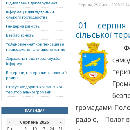
Відновлення декларування
Середа, 29 Липня 2026 13:14
Інформація для підтримки
сілького господарства
01 серпня
Гендерна рівність
сільської те
Безбар'єрність
"єВідновлення" компенсація за
Фед
пошкоджене та знищене житло
само
Державна податкова служба
інформує
тери
Ветерани, ветеранки та члени їх
родин
Гром
Статут Федорівської сільської
територіальної громади
безп
громадами Поло
КАЛЕНДАР
радою, Пологі
«
Серпень 2026
»
Пн
3
10
17
24
31