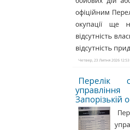
бойових дій аб
офіційним Перел
окупації ще н
відсутність вла
відсутність пр
Четвер, 23 Липня 2026 12:53
Перелік с
управління
Запорізькій 
Пе
упр