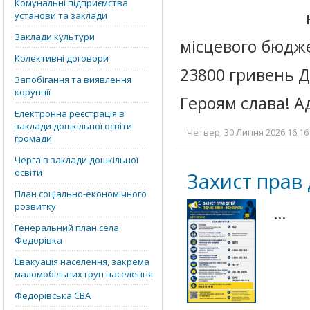
Комунальні підприємства
установи та заклади
Заклади культури
місцевого бюдже
Колективні договори
23800 гривень Д
Запобігання та виявлення
корупції
Героям слава! А
Електронна реєстрація в
заклади дошкільної освіти
Четвер, 30 Липня 2026 16:16
громади
Черга в заклади дошкільної
освіти
Захист прав
План соціально-економічного
розвитку
…
Генеральний план села
Федорівка
Евакуація населення, закрема
маломобільних груп населення
Федорівська СВА