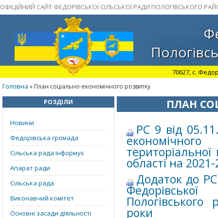
ОФІЦІЙНИЙ САЙТ ФЕДОРІВСЬКОЇ СІЛЬСЬКОЇ РАДИ ПОЛОГІВСЬКОГО РАЙ
Фе
Пологівсь
70627, с. Федор
Головна
» План соціально-економічного розвитку
ПЛАН СО
РОЗДІЛИ
Новини
РС 9 від 05.1
економічного
Федорівська громада
територіальної 
Сільська рада інформує
області на 2021
Апарат ради
Додаток до РС
Сільська рада
Федорівської
Виконавчий комітет
Пологівського 
роки
Основні засади діяльності