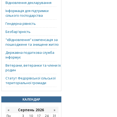
Відновлення декларування
Інформація для підтримки
сілького господарства
Гендерна рівність
Безбар'єрність
"єВідновлення" компенсація за
пошкоджене та знищене житло
Державна податкова служба
інформує
Ветерани, ветеранки та члени їх
родин
Статут Федорівської сільської
територіальної громади
КАЛЕНДАР
«
Серпень 2026
»
Пн
3
10
17
24
31