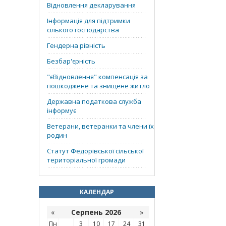
Відновлення декларування
Інформація для підтримки
сілького господарства
Гендерна рівність
Безбар'єрність
"єВідновлення" компенсація за
пошкоджене та знищене житло
Державна податкова служба
інформує
Ветерани, ветеранки та члени їх
родин
Статут Федорівської сільської
територіальної громади
КАЛЕНДАР
«
Серпень 2026
»
Пн
3
10
17
24
31