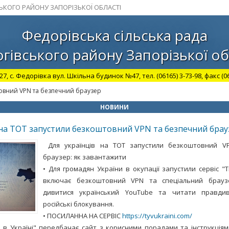
СЬКОГО РАЙОНУ ЗАПОРІЗЬКОЇ ОБЛАСТІ
Федорівська сільська рада
гівського району Запорізької об
27, с. Федорівка вул. Шкільна будинок №47, тел. (06165) 3-73-98, факс (06
товний VPN та безпечний браузер
НОВИНИ
 на ТОТ запустили безкоштовний VPN та безпечний брау
Для українців на ТОТ запустили безкоштовний V
браузер: як завантажити
• Для громадян України в окупації запустили сервіс "Т
включає безкоштовний VPN та спеціальний брауз
дивитися український YouTube та читати правди
російські блокування.
• ПОСИЛАННА НА СЕРВІС
https://tyvukraini.com/
и в Україні" передбачає сайт з корисними порадами та інструкція