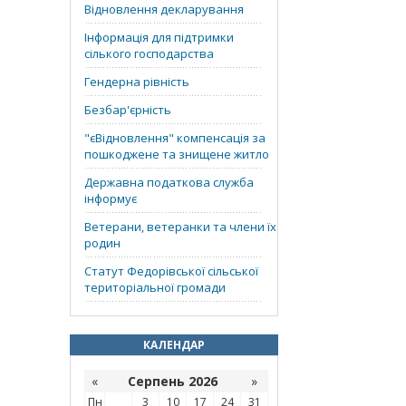
Відновлення декларування
Інформація для підтримки
сілького господарства
Гендерна рівність
Безбар'єрність
"єВідновлення" компенсація за
пошкоджене та знищене житло
Державна податкова служба
інформує
Ветерани, ветеранки та члени їх
родин
Статут Федорівської сільської
територіальної громади
КАЛЕНДАР
«
Серпень 2026
»
Пн
3
10
17
24
31