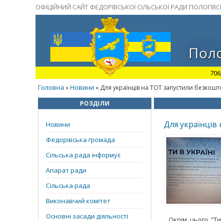
ОФІЦІЙНИЙ САЙТ ФЕДОРІВСЬКОЇ СІЛЬСЬКОЇ РАДИ ПОЛОГІВ
Поло
706
Головна
Новини
»
» Для українців на ТОТ запустили безкош
РОЗДІЛИ
Для українців
Новини
Федорівська громада
Сільська рада інформує
Апарат ради
Сільська рада
Виконавчий комітет
Основні засади діяльності
Окрім цього "Т