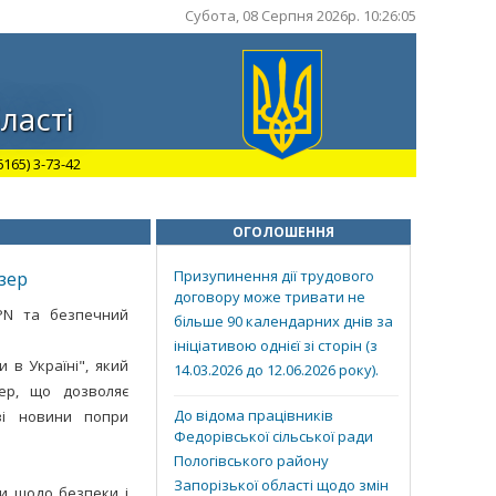
Субота, 08 Серпня 2026р. 10:26:06
ласті
165) 3-73-42
ОГОЛОШЕННЯ
Призупинення дії трудового
зер
договору може тривати не
PN та безпечний
більше 90 календарних днів за
ініціативою однієї зі сторін (з
и в Україні", який
14.03.2026 до 12.06.2026 року).
ер, що дозволяє
До відома працівників
ві новини попри
Федорівської сільської ради
Пологівського району
Запорізької області щодо змін
ми щодо безпеки і