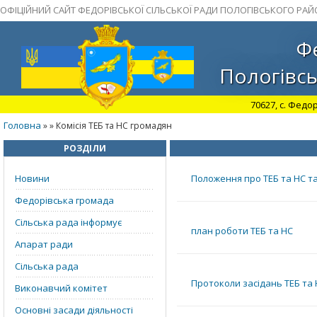
ОФІЦІЙНИЙ САЙТ ФЕДОРІВСЬКОЇ СІЛЬСЬКОЇ РАДИ ПОЛОГІВСЬКОГО РАЙ
Фе
Пологівсь
70627, с. Федор
Головна
»
» Комісія ТЕБ та НС громадян
РОЗДІЛИ
Новини
Положення про ТЕБ та НС та 
Федорівська громада
Сільська рада інформує
план роботи ТЕБ та НС
Апарат ради
Сільська рада
Протоколи засідань ТЕБ та
Виконавчий комітет
Основні засади діяльності