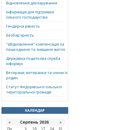
Відновлення декларування
Інформація для підтримки
сілького господарства
Гендерна рівність
Безбар'єрність
"єВідновлення" компенсація за
пошкоджене та знищене житло
Державна податкова служба
інформує
Ветерани, ветеранки та члени їх
родин
Статут Федорівської сільської
територіальної громади
КАЛЕНДАР
«
Серпень 2026
»
Пн
3
10
17
24
31