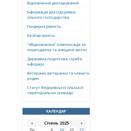
Відновлення декларування
Інформація для підтримки
сілького господарства
Гендерна рівність
Безбар'єрність
"єВідновлення" компенсація за
пошкоджене та знищене житло
Державна податкова служба
інформує
Ветерани, ветеранки та члени їх
родин
Статут Федорівської сільської
територіальної громади
КАЛЕНДАР
«
Січень 2025
»
Пн
6
13
20
27