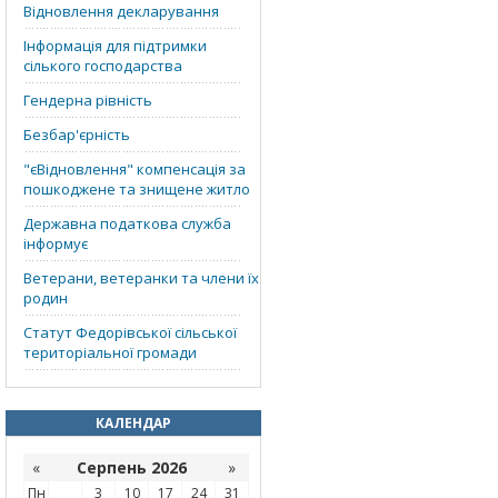
Відновлення декларування
Інформація для підтримки
сілького господарства
Гендерна рівність
Безбар'єрність
"єВідновлення" компенсація за
пошкоджене та знищене житло
Державна податкова служба
інформує
Ветерани, ветеранки та члени їх
родин
Статут Федорівської сільської
територіальної громади
КАЛЕНДАР
«
Серпень 2026
»
Пн
3
10
17
24
31